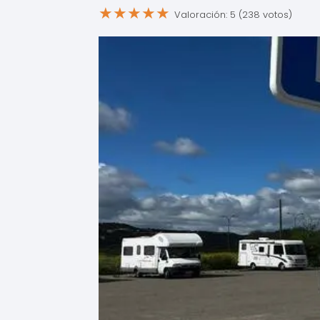
★
★
★
★
★
Valoración: 5 (238 votos)