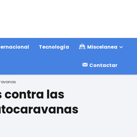
ternacional
Tecnología
Miscelanea
Contactar
aravanas
 contra las
autocaravanas