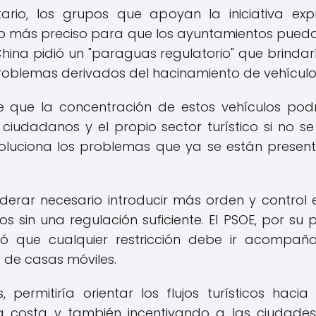
ario, los grupos que apoyan la iniciativa ex
o más preciso para que los ayuntamientos pued
China pidió un "paraguas regulatorio" que brindar
problemas derivados del hacinamiento de vehículos
 de que la concentración de estos vehículos pod
los ciudadanos y el propio sector turístico si no
soluciona los problemas que ya se están presen
siderar necesario introducir más orden y control
 sin una regulación suficiente. El PSOE, por su p
gió que cualquier restricción debe ir acompa
 de casas móviles.
, permitiría orientar los flujos turísticos hacia 
a costa y también incentivando a las ciudades d