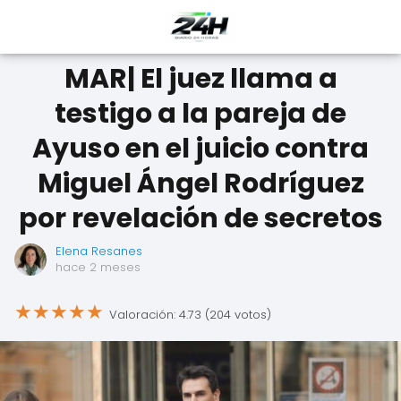
MAR| El juez llama a
testigo a la pareja de
Ayuso en el juicio contra
Miguel Ángel Rodríguez
por revelación de secretos
Elena Resanes
hace 2 meses
★
★
★
★
★
Valoración: 4.73 (204 votos)