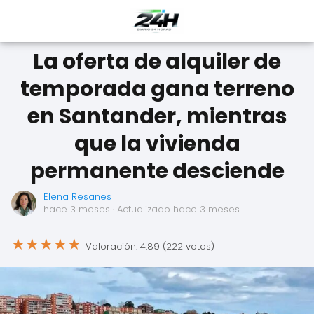
La oferta de alquiler de
temporada gana terreno
en Santander, mientras
que la vivienda
permanente desciende
Elena Resanes
hace 3 meses
· Actualizado hace 3 meses
★
★
★
★
★
Valoración: 4.89 (222 votos)