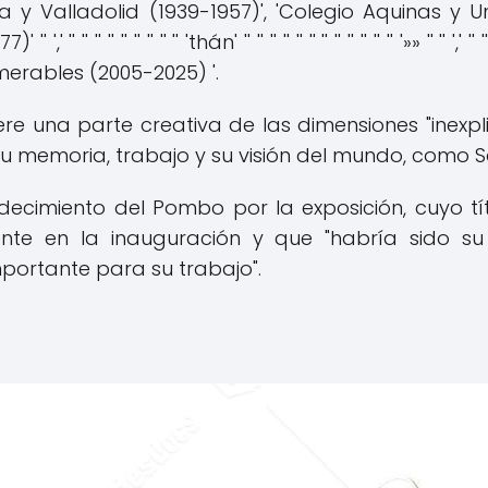
la y Valladolid (1939-1957)', 'Colegio Aquinas y Un
' '' '' '' '' '' '' '' 'thán' '' '' '' '' '' '' '' '' '' '' '' '' '»» '' '
merables (2005-2025) '.
 una parte creativa de las dimensiones "inexplic
u memoria, trabajo y su visión del mundo, como 
decimiento del Pombo por la exposición, cuyo tí
te en la inauguración y que "habría sido su
portante para su trabajo".