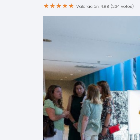
★
★
★
★
★
Valoración: 4.88 (234 votos)