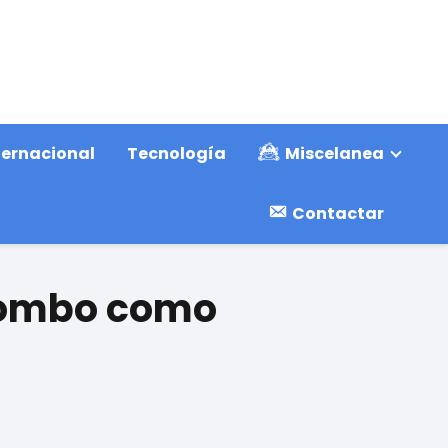
ternacional
Tecnología
Miscelanea
Contactar
 Pombo como