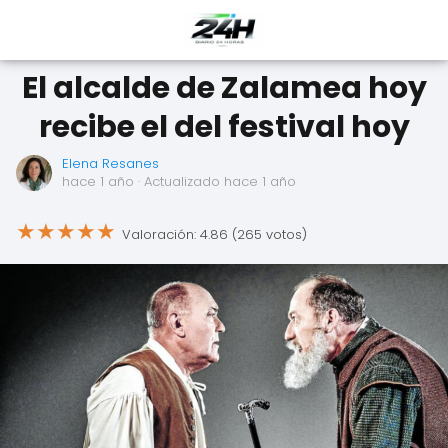
El alcalde de Zalamea hoy
recibe el del festival hoy
Elena Resanes
hace 1 año
· Actualizado hace 1 año
★
★
★
★
★
Valoración: 4.86 (265 votos)