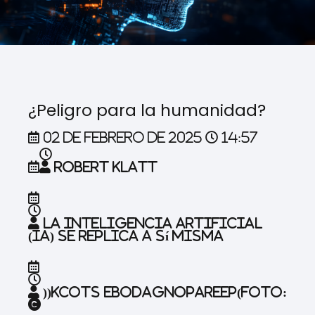
¿Peligro para la humanidad?
02 de febrero de 2025
14:57
Robert Klatt
La inteligencia artificial
(IA) se replica a sí misma
))
kcots eboda
gnopareep
(Foto:
©