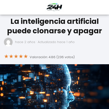
La inteligencia artificial
puede clonarse y apagar
hace 2 años
· Actualizado hace 1 año
★
★
★
★
★
Valoración: 4.86 (236 votos)