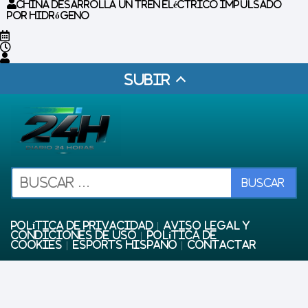
China desarrolla un tren eléctrico impulsado
por hidrógeno
Subir
Política de privacidad
Aviso Legal y
Condiciones de uso
Política de
Cookies
eSports Hispano
Contactar