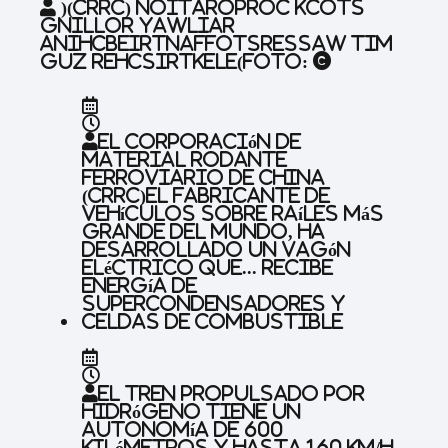
)
(CRRC) noitaroproC kcotS
gnilloR yawliaR
anihC
beirtnaffotsressaW tim
guZ rehcsirtkelE
(Foto: ©
El
Corporación de
Material Rodante
Ferroviario de China
(CRRC)
el fabricante de
vehículos sobre raíles más
grande del mundo, ha
desarrollado un vagón
eléctrico que...
Recibe
energía de
supercondensadores y
celdas de combustible
El
Tren propulsado por
hidrógeno
tiene un
Autonomía de 600
kilómetros
y hasta
160 km/h