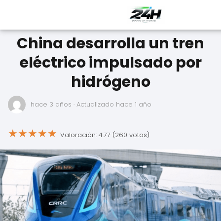
China desarrolla un tren
eléctrico impulsado por
hidrógeno
hace 3 años
· Actualizado hace 1 año
★
★
★
★
★
Valoración: 4.77 (260 votos)