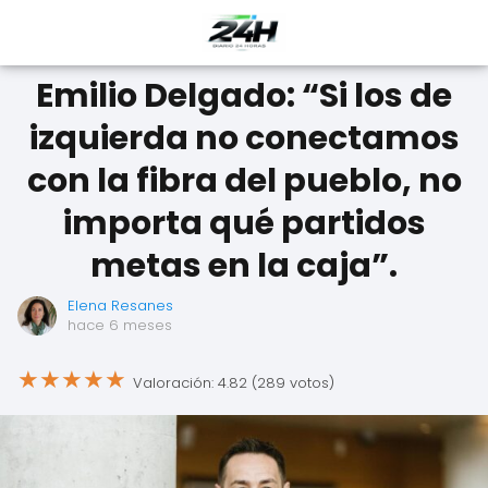
Emilio Delgado: “Si los de
izquierda no conectamos
con la fibra del pueblo, no
importa qué partidos
metas en la caja”.
Elena Resanes
hace 6 meses
★
★
★
★
★
Valoración: 4.82 (289 votos)