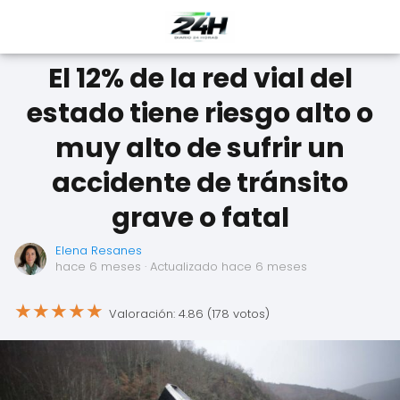
El 12% de la red vial del
estado tiene riesgo alto o
muy alto de sufrir un
accidente de tránsito
grave o fatal
Elena Resanes
hace 6 meses
· Actualizado hace 6 meses
★
★
★
★
★
Valoración: 4.86 (178 votos)