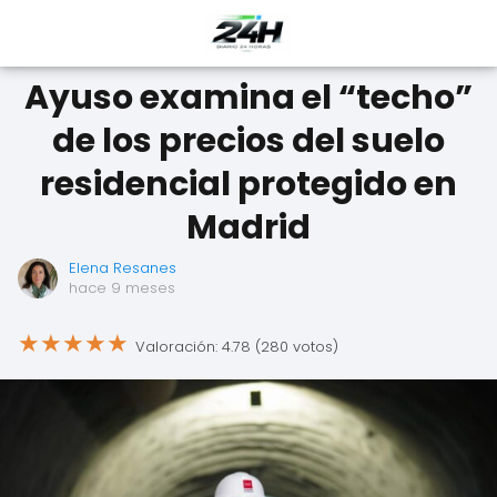
Ayuso examina el “techo”
de los precios del suelo
residencial protegido en
Madrid
Elena Resanes
hace 9 meses
★
★
★
★
★
Valoración: 4.78 (280 votos)