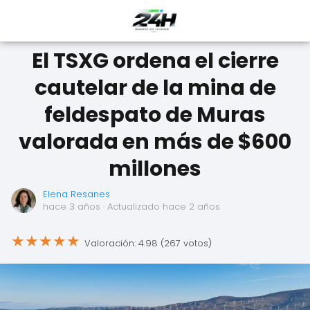
El TSXG ordena el cierre
cautelar de la mina de
feldespato de Muras
valorada en más de $600
millones
Elena Resanes
hace 3 años
· Actualizado hace 2 años
★
★
★
★
★
Valoración: 4.98 (267 votos)