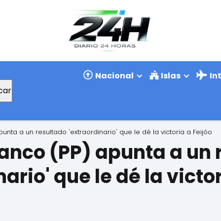
Nacional
Islas
In
car
punta a un resultado 'extraordinario' que le dé la victoria a Feijóo
lanco (PP) apunta a un 
ario' que le dé la victo