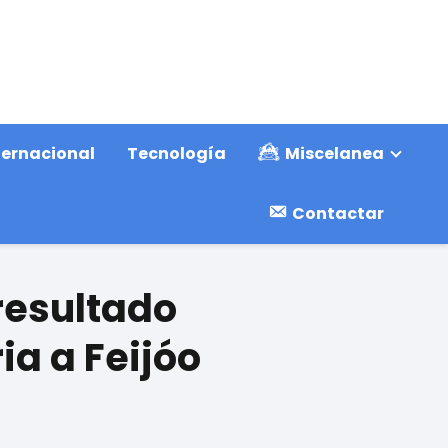
ternacional
Tecnología
Miscelanea
Contactar
resultado
ria a Feijóo