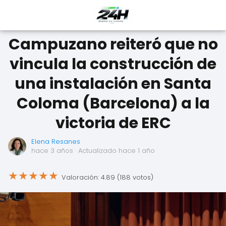
Campuzano reiteró que no
vincula la construcción de
una instalación en Santa
Coloma (Barcelona) a la
victoria de ERC
Elena Resanes
hace 3 años
· Actualizado hace 1 año
★
★
★
★
★
Valoración: 4.89 (188 votos)