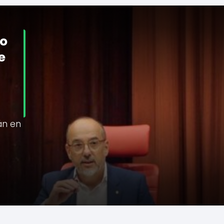
no
e
án en