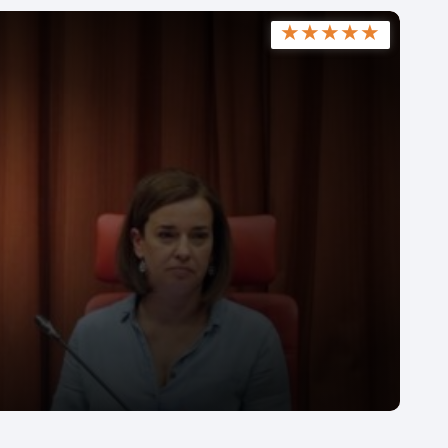
★
★
★
★
★