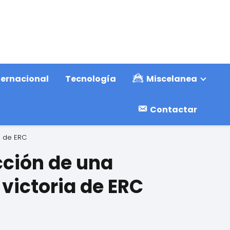
ternacional
Tecnología
Miscelanea
Contactar
a de ERC
cción de una
victoria de ERC