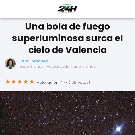
Una bola de fuego
superluminosa surca el
cielo de Valencia
Elena Resanes
hace 3 años
· Actualizado hace 2 años
★
★
★
★
★
Valoración: 4.77 (159 votos)