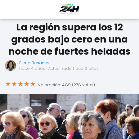
La región supera los 12
grados bajo cero en una
noche de fuertes heladas
Elena Resanes
hace 4 años
· Actualizado hace 2 años
★
★
★
★
★
Valoración: 4.89 (278 votos)