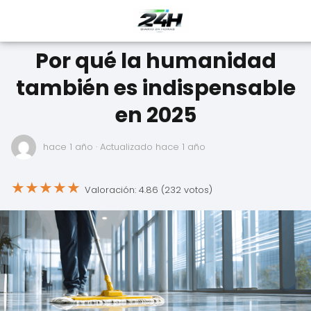
Por qué la humanidad
también es indispensable
en 2025
hace 1 año
· Actualizado hace 1 año
★
★
★
★
★
Valoración: 4.86 (232 votos)