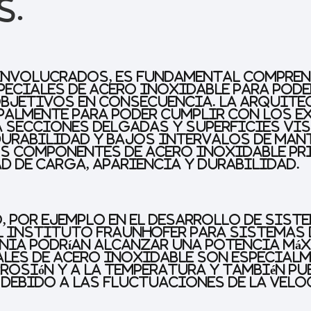
s.
involucrados, es fundamental compren
speciales de acero inoxidable para pod
objetivos en consecuencia. La arquitec
palmente para poder cumplir con los e
a secciones delgadas y superficies vis
urabilidad y bajos intervalos de man
s componentes de acero inoxidable pr
d de carga, apariencia y durabilidad.
o, por ejemplo en el desarrollo de sis
l Instituto Fraunhofer para Sistemas d
mania podrían alcanzar una potencia m
iales de acero inoxidable son especia
rrosión y a la temperatura y también 
debido a las fluctuaciones de la veloc