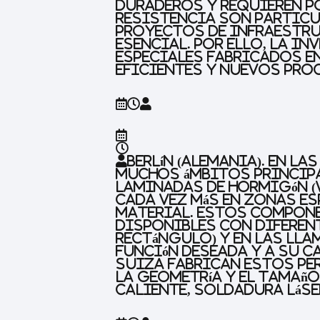
duraderos y requieren p
resistencia son partic
proyectos de infraestru
esencial. Por ello, la i
especiales fabricados e
eficientes y nuevos proc
Berlín (Alemania).
En las
muchos ámbitos principa
laminadas de hormigón (W
cada vez más en zonas e
material. Estos compon
disponibles con diferente
rectángulo) y en las lla
función deseada y a su 
Suiza fabrican estos per
la geometría y el tamaño
caliente, soldadura láse