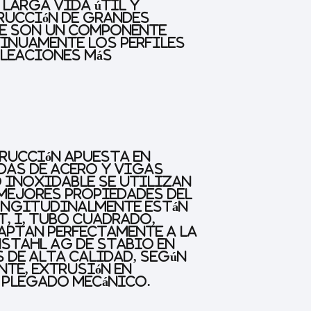
larga vida útil y
rucción de grandes
le son un componente
tinuamente los perfiles
aleaciones más
trucción apuesta en
das de acero y vigas
o inoxidable se utilizan
 mejores propiedades del
ongitudinalmente están
T, I, tubo cuadrado,
aptan perfectamente a la
stahl AG de Stabio en
s de alta calidad, según
nte, extrusión en
y plegado mecánico.