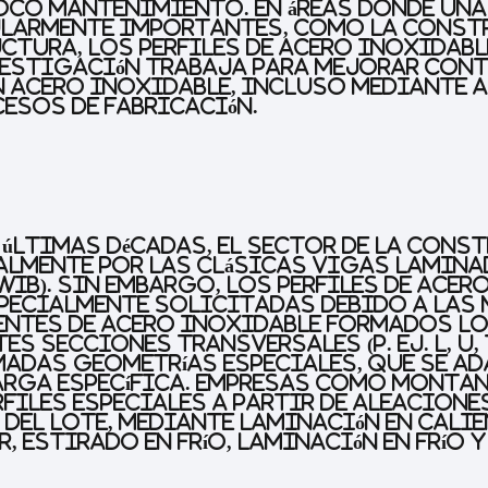
oco mantenimiento. En áreas donde una 
ularmente importantes, como la const
ctura, los perfiles de acero inoxidab
nvestigación trabaja para mejorar con
n acero inoxidable, incluso mediante 
esos de fabricación.
 últimas décadas, el sector de la cons
lmente por las clásicas vigas lamina
iB). Sin embargo, los perfiles de acer
specialmente solicitadas debido a las
entes de acero inoxidable formados l
s secciones transversales (p. ej. L, U, 
madas geometrías especiales, que se ad
carga específica. Empresas como Montan
files especiales a partir de aleacione
 del lote, mediante laminación en calie
r, estirado en frío, laminación en frío 