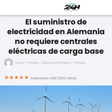
El suministro de
electricidad en Alemania
no requiere centrales
eléctricas de carga base
hace 7 meses
· Actualizado hace 7 meses
★
★
★
★
★
Valoración: 4.92 (292 votos)