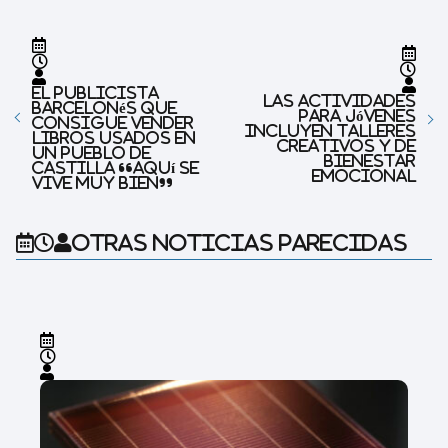
El publicista
Las actividades
barcelonés que
para jóvenes
consigue vender
incluyen talleres
libros usados ​​en
creativos y de
un pueblo de
bienestar
Castilla “Aquí se
emocional
vive muy bien”
Otras noticias parecidas