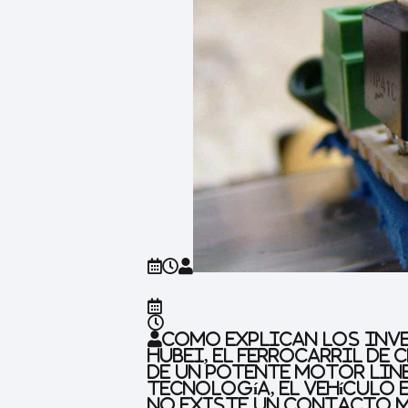
Como explican los inv
Hubei, el ferrocarril d
de un potente motor lin
tecnología, el vehículo 
no existe un contacto m