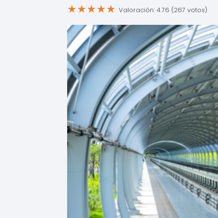
★
★
★
★
★
Valoración: 4.76 (267 votos)