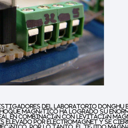
estigadores del Laboratorio Donghu en
e choque magnético ha logrado su enorm
eal en combinación con levitación mag
es elevado por electromagnet y se ciern
ecánico. Por lo tanto, el tejido magné