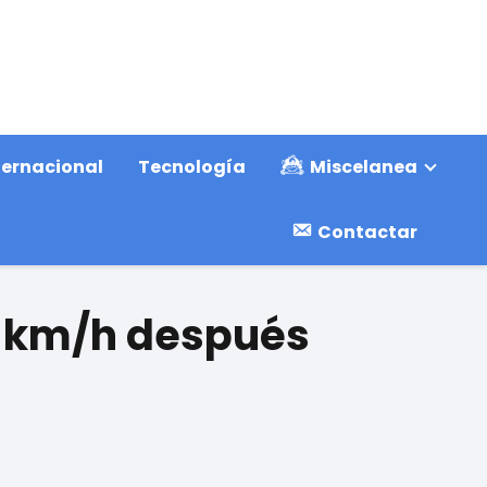
ternacional
Tecnología
Miscelanea
Contactar
0 km/h después