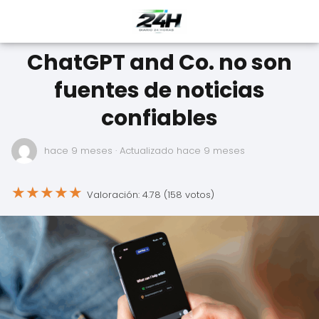
ChatGPT and Co. no son
fuentes de noticias
confiables
hace 9 meses
· Actualizado hace 9 meses
★
★
★
★
★
Valoración: 4.78 (158 votos)