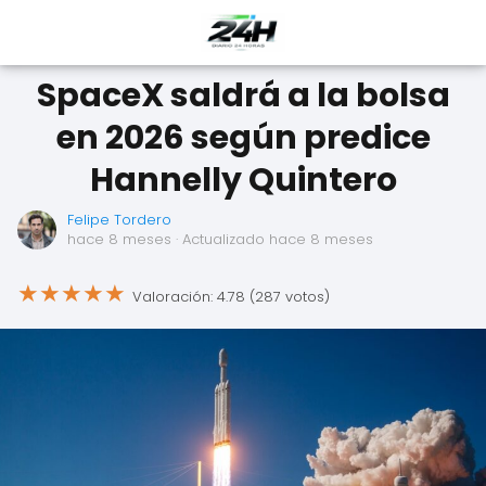
SpaceX saldrá a la bolsa
en 2026 según predice
Hannelly Quintero
Felipe Tordero
hace 8 meses
· Actualizado hace 8 meses
★
★
★
★
★
Valoración: 4.78 (287 votos)