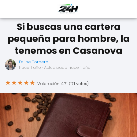
Si buscas una cartera
pequeña para hombre, la
tenemos en Casanova
Felipe Tordero
hace 1 año
· Actualizado hace 1 año
★
★
★
★
★
Valoración: 4.71 (171 votos)