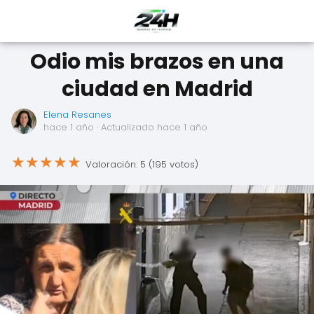
Odio mis brazos en una
ciudad en Madrid
Elena Resanes
hace 1 año
· Actualizado hace 1 año
★
★
★
★
★
Valoración: 5 (195 votos)