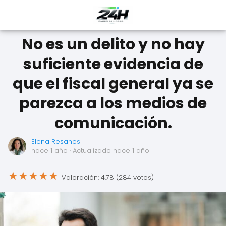
No es un delito y no hay
suficiente evidencia de
que el fiscal general ya se
parezca a los medios de
comunicación.
Elena Resanes
hace 1 año
· Actualizado hace 1 año
★
★
★
★
★
Valoración: 4.78 (284 votos)