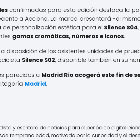
les
confirmadas para esta edición destaca la pa
ciente a Acciona. La marca presentará -el mismo v
 de personalización estética para el
Silence S04
entes
gamas cromáticas, números e iconos
.
 disposición de los asistentes unidades de prueb
cicleta
Silence S02
, disponible también en su ho
los parecidos a
Madrid Río acogerá este fin de 
categoría
Madrid
.
ista y escritora de noticias para el periódico digital Diar
de temprana edad, motivada por la curiosidad y el des