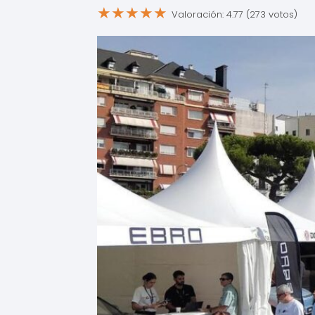
★
★
★
★
★
Valoración: 4.77 (273 votos)