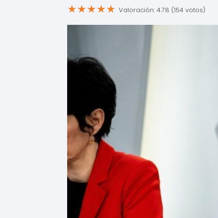
★
★
★
★
★
Valoración: 4.78 (154 votos)