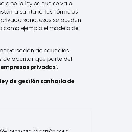
ue dice la ley es que se va a
tema sanitario; las fórmulas
o-privada sana, esas se pueden
to como ejemplo el modelo de
 malversación de caudales
s de apuntar que parte del
s empresas privadas
".
 ley de gestión sanitaria de
io24Horas.com. Mi pasión por el