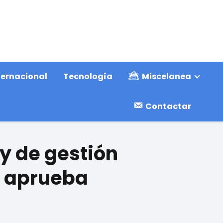
ternacional
Tecnología
Miscelanea
Contactar
ey de gestión
e aprueba