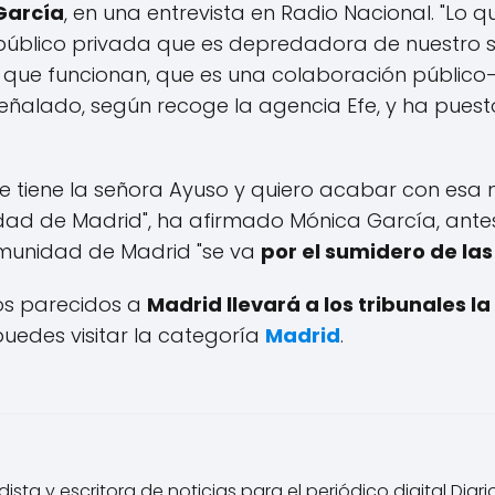
García
, en una entrevista en Radio Nacional. "Lo q
blico privada que es depredadora de nuestro sis
as que funcionan, que es una colaboración públic
eñalado, según recoge la agencia Efe, y ha pues
ue tiene la señora Ayuso y quiero acabar con esa
dad de Madrid", ha afirmado Mónica García, ante
omunidad de Madrid "se va
por el sumidero de la
los parecidos a
Madrid llevará a los tribunales la
uedes visitar la categoría
Madrid
.
ista y escritora de noticias para el periódico digital Diar