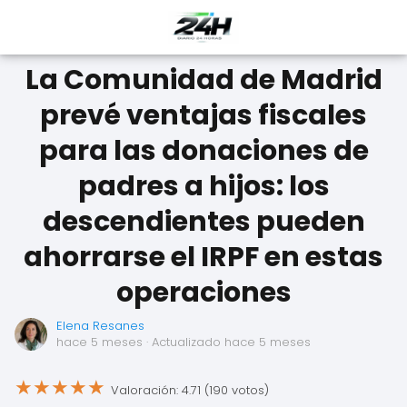
La Comunidad de Madrid
prevé ventajas fiscales
para las donaciones de
padres a hijos: los
descendientes pueden
ahorrarse el IRPF en estas
operaciones
Elena Resanes
hace 5 meses
· Actualizado hace 5 meses
★
★
★
★
★
Valoración: 4.71 (190 votos)