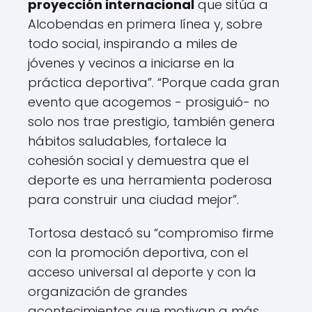
proyección internacional
que sitúa a
n
g
Alcobendas en primera línea y, sobre
S
todo social, inspirando a miles de
e
jóvenes y vecinos a iniciarse en la
r
i
práctica deportiva”. “Porque cada gran
e
evento que acogemos - prosiguió- no
s
solo nos trae prestigio, también genera
C
o
hábitos saludables, fortalece la
m
cohesión social y demuestra que el
u
deporte es una herramienta poderosa
n
i
para construir una ciudad mejor”.
d
a
Tortosa destacó su “compromiso firme
d
con la promoción deportiva, con el
d
e
acceso universal al deporte y con la
M
organización de grandes
a
acontecimientos que motivan a más