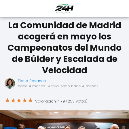
La Comunidad de Madrid
acogerá en mayo los
Campeonatos del Mundo
de Búlder y Escalada de
Velocidad
Elena Resanes
hace 4 meses
· Actualizado hace 4 meses
★
★
★
★
★
Valoración: 4.79 (253 votos)