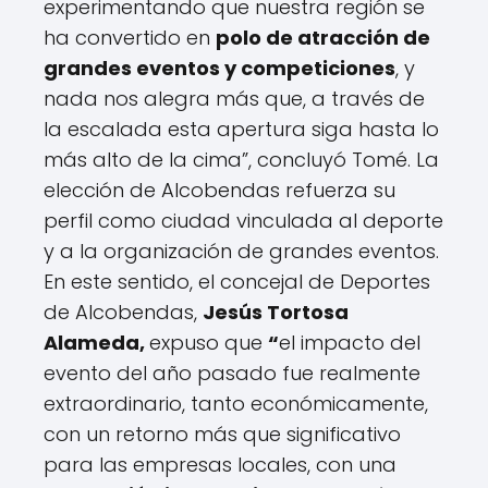
experimentando que nuestra región se
t
ha convertido en
polo de atracción de
e
n
grandes eventos y competiciones
, y
i
nada nos alegra más que, a través de
d
la escalada esta apertura siga hasta lo
o
d
más alto de la cima”, concluyó Tomé. La
e
elección de Alcobendas refuerza su
l
perfil como ciudad vinculada al deporte
a
W
y a la organización de grandes eventos.
o
En este sentido, el concejal de Deportes
r
de Alcobendas,
Jesús Tortosa
l
d
Alameda,
expuso que
“
el impacto del
C
evento del año pasado fue realmente
l
extraordinario, tanto económicamente,
i
m
con un retorno más que significativo
b
para las empresas locales, con una
i