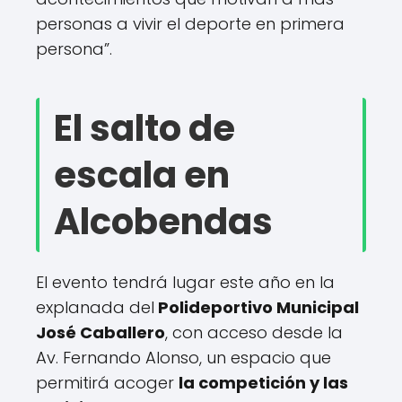
d
r
personas a vivir el deporte en primera
i
persona”.
d
2
0
El salto de
2
6
.
escala en
Alcobendas
El evento tendrá lugar este año en la
explanada del
Polideportivo Municipal
José Caballero
, con acceso desde la
Av. Fernando Alonso, un espacio que
permitirá acoger
la competición y las