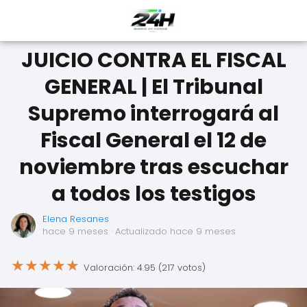
JUICIO CONTRA EL FISCAL
GENERAL | El Tribunal
Supremo interrogará al
Fiscal General el 12 de
noviembre tras escuchar
a todos los testigos
Elena Resanes
hace 9 meses
· Actualizado hace 9 meses
★
★
★
★
★
Valoración: 4.95 (217 votos)