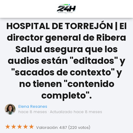
HOSPITAL DE TORREJÓN | El
director general de Ribera
Salud asegura que los
audios están "editados" y
"sacados de contexto" y
no tienen "contenido
completo".
Elena Resanes
hace 8 meses
· Actualizado hace 8 meses
★
★
★
★
★
Valoración: 4.87 (220 votos)