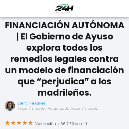
FINANCIACIÓN AUTÓNOMA
| El Gobierno de Ayuso
explora todos los
remedios legales contra
un modelo de financiación
que “perjudica” a los
madrileños.
Elena Resanes
hace 7 meses
· Actualizado hace 7 meses
★
★
★
★
★
Valoración: 4.86 (153 votos)