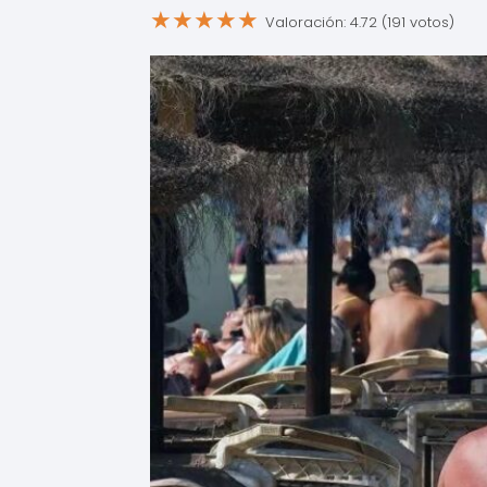
★
★
★
★
★
Valoración: 4.72 (191 votos)