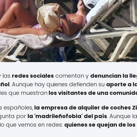
y las
redes sociales
comentan y
denuncian la ll
añol
. Aunque hay quienes defienden su
aporte a l
udes que muestran
los visitantes de una comunid
 españoles,
la empresa de alquiler de coches
Z
egunta por
la 'madrileñofobia' del país
. Aunque l
a lo que vemos en redes:
quienes se quejan de los