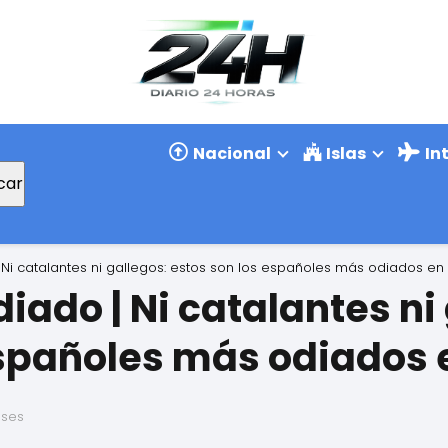
Nacional
Islas
In
car
Ni catalantes ni gallegos: estos son los españoles más odiados en
ado | Ni catalantes ni
españoles más odiados 
eses