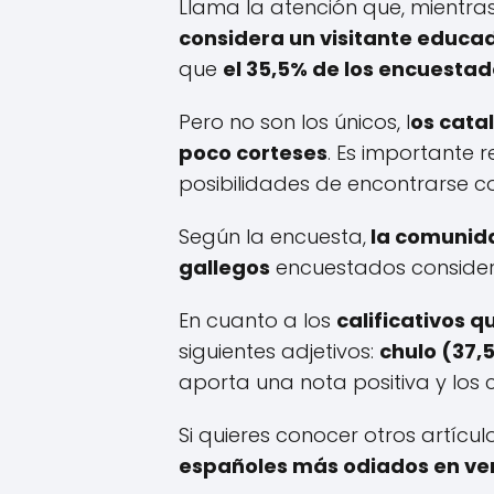
Llama la atención que, mientra
considera un visitante educad
que
el 35,5% de los encuestad
Pero no son los únicos, l
os cata
poco corteses
. Es importante 
posibilidades de encontrarse c
Según la encuesta,
la comunidad
gallegos
encuestados consider
En cuanto a los
calificativos qu
siguientes adjetivos:
chulo (37,
aporta una nota positiva y los c
Si quieres conocer otros artícu
españoles más odiados en ve