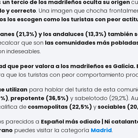
s
un tercio de los madrileños oculta su origen
cu
o y correcto
. Una imagen que chocha frontalment
os los escogen como los turistas con peor actit
lanes (21,3%) y los andaluces (13,3%) también 
recalcar que son
las comunidades más poblada
on indeseables.
 que peor valora a los madrileños es Galicia. E
a que los turistas con peor comportamiento pro
e utilizan
para hablar del turista de esta comuni
5%)
,
prepotente (36,5%)
y sabelotodo (29,2%). A
alifica de
cosmopolitas (22,5%)
y
sociables (20
los parecidos a
Español más odiado | Ni catalante
rano
puedes visitar la categoría
Madrid
.