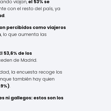
ando viajan,
el 53% se
e con el resto del país, ya
ud
.
son percibidos como viajeros
s
, lo que aumenta las
l 53,6% de los
ceden de Madrid.
dad, la encuesta recoge los
unque también hay quien
,9%)
.
s ni gallegos: estos son los