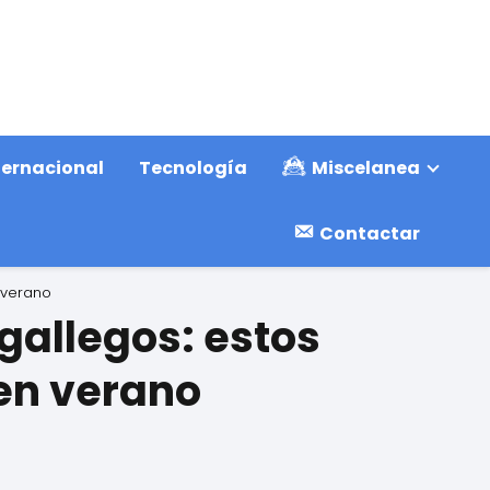
ternacional
Tecnología
Miscelanea
Contactar
 verano
 gallegos: estos
en verano