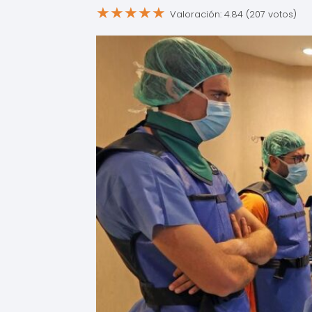
★
★
★
★
★
Valoración: 4.84 (207 votos)