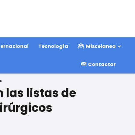
ternacional
Tecnología
Miscelanea
Contactar
s
las listas de
irúrgicos