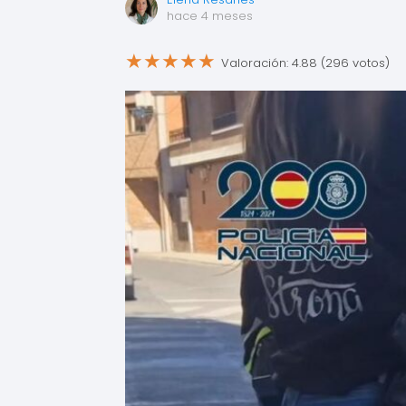
hace 4 meses
★
★
★
★
★
Valoración: 4.88 (296 votos)