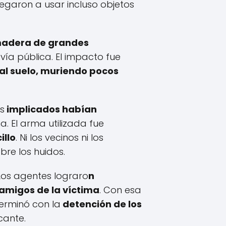
legaron a usar incluso objetos
 madera de grandes
 vía pública. El impacto fue
al suelo, muriendo pocos
s
implicados habían
a. El arma utilizada fue
illo
. Ni los vecinos ni los
re los huidos.
 Los agentes lograro
n
 amigos de la víctima
. Con esa
terminó con la
detención de los
icante.