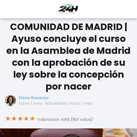
COMUNIDAD DE MADRID |
Ayuso concluye el curso
en la Asamblea de Madrid
con la aprobación de su
ley sobre la concepción
por nacer
Elena Resanes
hace 1 mes
· Actualizado hace 1 mes
★
★
★
★
★
Valoración: 4.89 (163 votos)