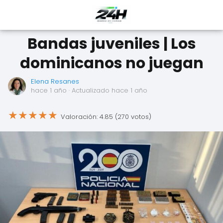
Bandas juveniles | Los
dominicanos no juegan
Elena Resanes
hace 1 año
· Actualizado hace 1 año
★
★
★
★
★
Valoración: 4.85 (270 votos)