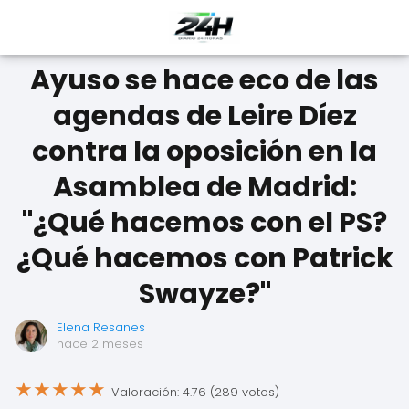
Ayuso se hace eco de las
agendas de Leire Díez
contra la oposición en la
Asamblea de Madrid:
"¿Qué hacemos con el PS?
¿Qué hacemos con Patrick
Swayze?"
Elena Resanes
hace 2 meses
★
★
★
★
★
Valoración: 4.76 (289 votos)