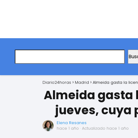
Bus
Diario24horas
Madrid
Almeida gasta la licen
Almeida gasta la
jueves, cuya 
Elena Resanes
hace 1 año
· Actualizado hace 1 año