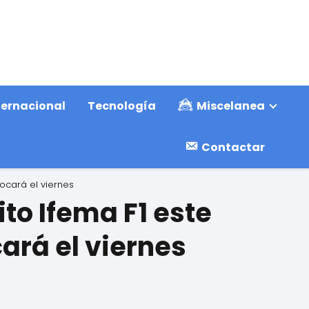
ternacional
Tecnología
Miscelanea
Contactar
locará el viernes
ito Ifema F1 este
ará el viernes