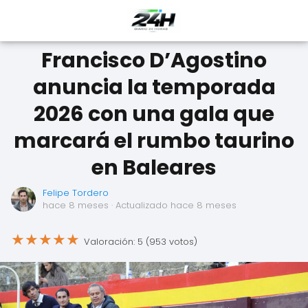
Francisco D’Agostino
anuncia la temporada
2026 con una gala que
marcará el rumbo taurino
en Baleares
Felipe Tordero
hace 8 meses
· Actualizado hace 8 meses
★
★
★
★
★
Valoración: 5 (953 votos)