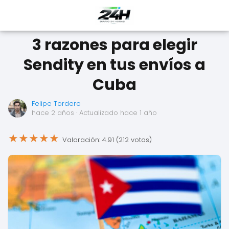
3 razones para elegir
Sendity en tus envíos a
Cuba
Felipe Tordero
hace 2 años
· Actualizado hace 1 año
★
★
★
★
★
Valoración: 4.91 (212 votos)