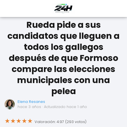
Rueda pide a sus
candidatos que lleguen a
todos los gallegos
después de que Formoso
compare las elecciones
municipales con una
pelea
Elena Resanes
hace 3 años
· Actualizado hace 1 año
★
★
★
★
★
Valoración: 4.97 (293 votos)