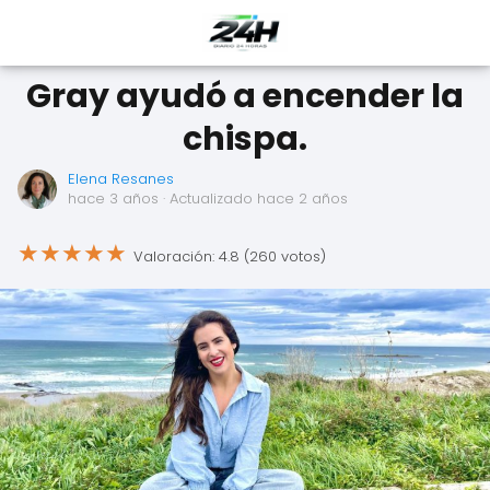
Gray ayudó a encender la
chispa.
Elena Resanes
hace 3 años
· Actualizado hace 2 años
★
★
★
★
★
Valoración: 4.8 (260 votos)