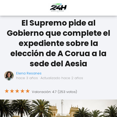
El Supremo pide al
Gobierno que complete el
expediente sobre la
elección de A Corua a la
sede del Aesia
Elena Resanes
hace 3 años
· Actualizado hace 2 años
★
★
★
★
★
Valoración: 4.7 (253 votos)