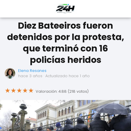
Diez Bateeiros fueron
detenidos por la protesta,
que terminó con 16
policías heridos
Elena Resanes
hace 3 años
· Actualizado hace 1 año
★
★
★
★
★
Valoración: 4.88 (218 votos)