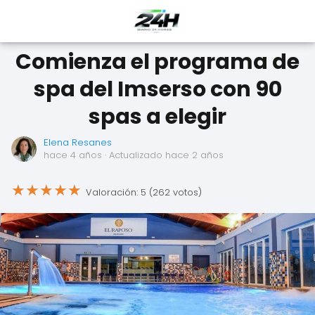
Comienza el programa de
spa del Imserso con 90
spas a elegir
Elena Resanes
hace 4 años
· Actualizado hace 2 años
★
★
★
★
★
Valoración: 5 (262 votos)