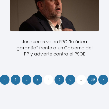
Junqueras ve en ERC "la única
garantía" frente a un Gobierno del
PP y advierte contra el PSOE
«
1
2
3
4
5
6
…
169
»