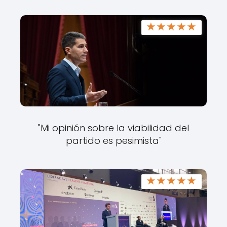
★
★
★
★
★
"Mi opinión sobre la viabilidad del
partido es pesimista"
★
★
★
★
★