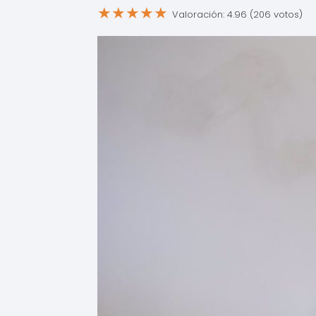
★
★
★
★
★
Valoración: 4.96 (206 votos)