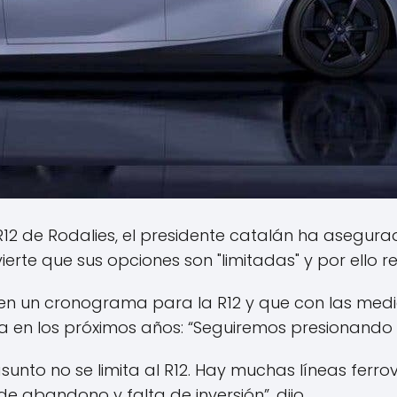
a R12 de Rodalies, el presidente catalán ha asegur
ierte que sus opciones son "limitadas" y por ello
enen un cronograma para la R12 y que con las m
a en los próximos años: “Seguiremos presionando al 
unto no se limita al R12. Hay muchas líneas ferro
 abandono y falta de inversión”, dijo.