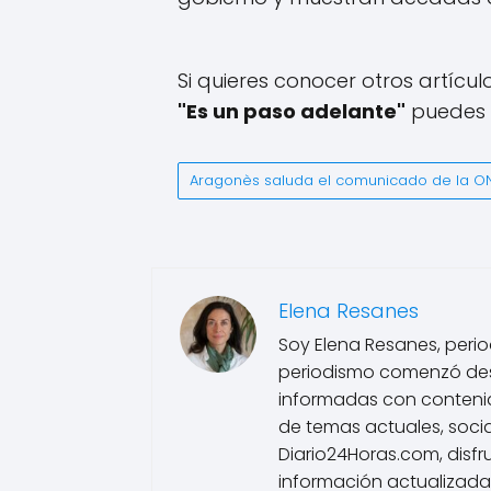
Si quieres conocer otros artícu
"Es un paso adelante"
puedes v
Aragonès saluda el comunicado de la ON
Elena Resanes
Soy Elena Resanes, period
periodismo comenzó des
informadas con contenido
de temas actuales, socia
Diario24Horas.com, disfr
información actualizada