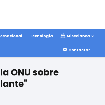
ternacional
Tecnología
Miscelanea
Contactar
la ONU sobre
lante"