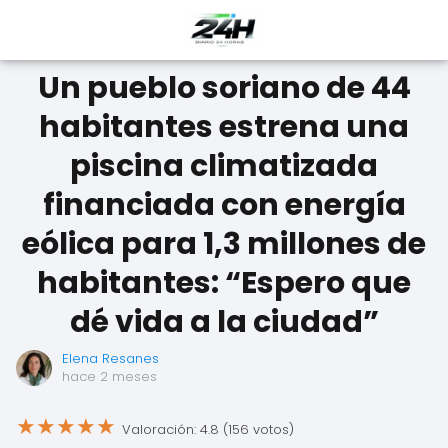
Un pueblo soriano de 44
habitantes estrena una
piscina climatizada
financiada con energía
eólica para 1,3 millones de
habitantes: “Espero que
dé vida a la ciudad”
Elena Resanes
hace 2 meses
★
★
★
★
★
Valoración: 4.8 (156 votos)