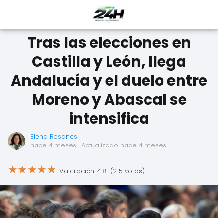
Tras las elecciones en
Castilla y León, llega
Andalucía y el duelo entre
Moreno y Abascal se
intensifica
Elena Resanes
hace 4 meses
· Actualizado hace 4 meses
★
★
★
★
★
Valoración: 4.81 (215 votos)